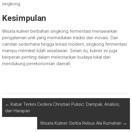
singkong.
Kesimpulan
Wisata kuliner berbahan singkong fermentasi menawarkan
pengalaman unik yang memadukan tradisi dan inovasi. Dari
camilan sederhana hingga kreasi modern, singkong fermentasi
mampu memikat lidah wisatawan. Selain itu, kuliner ini juga
berperan penting dalam melestarikan budaya lokal dan
mendukung perekonomian daerah.
←
Kabar Terkini Cedera Christian Pulisic: Dampak, Analisis,
dan Harapan
Wisata Kuliner Serba Rebus Ala Rumahan
→