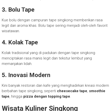
3. Bolu Tape
Kue bolu dengan campuran tape singkong memberikan rasa
legit dan aroma khas. Bolu tape sering menjadi oleh-oleh favorit
wisatawan.
4. Kolak Tape
Kolak tradisional yang di padukan dengan tape singkong
menciptakan rasa manis legit dan tekstur lembut yang
memanjakan lidah.
5. Inovasi Modern
Kini banyak restoran dan kafe yang menghadirkan kreasi modern
berbahan tape singkong, seperti
cheesecake tape
,
smoothie
tape
, hingga
pizza dengan topping tape
.
Wisata Kuliner Singkong