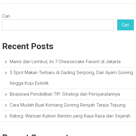
Cari
Cari
Recent Posts
Manis dan Lembut, Ini 7 Cheesecake Favorit di Jakarta
5 Spot Makan Terbaru di Gading Serpong, Dari Ayam Goreng
hingga Kopi Estetik
Beasiswa Pendidikan TIP: Strategi dan Persyaratannya
Cara Mudah Buat Kentang Goreng Renyah Tanpa Tepung
Rabeg: Warisan Kuliner Banten yang Kaya Rasa dan Sejarah