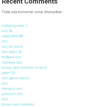
Recent Comments
Tidak ada komentar untuk ditampilkan.
mahjong ways 2
slot 5k
rajascatter88
slot
slot bet kecil
slot depo 5k
thailand slot
olympus slot
bonus new member to kecil
joker123
slot gacor hari ini
slot
olympus slot
princess slot
slot
bonus new member