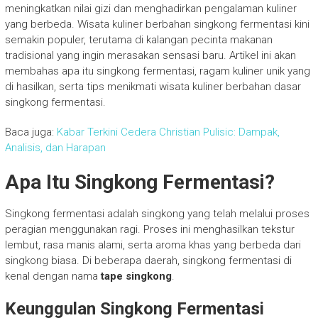
meningkatkan nilai gizi dan menghadirkan pengalaman kuliner
yang berbeda. Wisata kuliner berbahan singkong fermentasi kini
semakin populer, terutama di kalangan pecinta makanan
tradisional yang ingin merasakan sensasi baru. Artikel ini akan
membahas apa itu singkong fermentasi, ragam kuliner unik yang
di hasilkan, serta tips menikmati wisata kuliner berbahan dasar
singkong fermentasi.
Baca juga:
Kabar Terkini Cedera Christian Pulisic: Dampak,
Analisis, dan Harapan
Apa Itu Singkong Fermentasi?
Singkong fermentasi adalah singkong yang telah melalui proses
peragian menggunakan ragi. Proses ini menghasilkan tekstur
lembut, rasa manis alami, serta aroma khas yang berbeda dari
singkong biasa. Di beberapa daerah, singkong fermentasi di
kenal dengan nama
tape singkong
.
Keunggulan Singkong Fermentasi