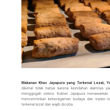
Makanan Khas Jayapura yang Terkenal Lezat, 
dikenal tidak hanya karena keindahan alamnya ya
menggugah selera. Kuliner Jayapura menawarkan 
mencerminkan keberagaman budaya dan tradisi lo
terkenal lezat dan wajib dicoba.