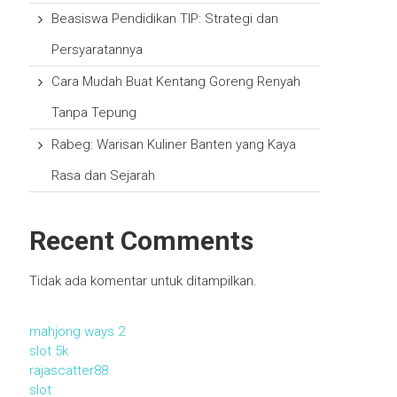
Beasiswa Pendidikan TIP: Strategi dan
Persyaratannya
Cara Mudah Buat Kentang Goreng Renyah
Tanpa Tepung
Rabeg: Warisan Kuliner Banten yang Kaya
Rasa dan Sejarah
Recent Comments
Tidak ada komentar untuk ditampilkan.
mahjong ways 2
slot 5k
rajascatter88
slot