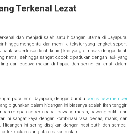
ng Terkenal Lezat
rkenal dan menjadi salah satu hidangan utama di Jayapura.
ir hingga mengental dan memiliki tekstur yang lengket seperti
 pauk seperti ikan kuah kunir (ikan yang dimasak dengan kuah
ang netral, sehingga sangat cocok dipadukan dengan lauk yang
ting dari budaya makan di Papua dan sering dinikmati dalam
sangat populer di Jayapura, dengan bumbu
bonus new member
ng digunakan dalam hidangan ini biasanya adalah ikan tenggiri
mpah-rempah seperti cabai, bawang merah, bawang putih, dan
kar ini sangat kaya dengan kombinasi rasa pedas, manis, dan
Hidangan ini sering disajikan dengan nasi putih dan sambal,
 untuk makan siang atau makan malam.