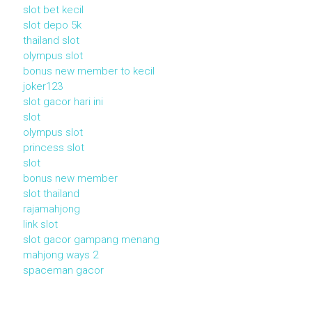
slot bet kecil
slot depo 5k
thailand slot
olympus slot
bonus new member to kecil
joker123
slot gacor hari ini
slot
olympus slot
princess slot
slot
bonus new member
slot thailand
rajamahjong
link slot
slot gacor gampang menang
mahjong ways 2
spaceman gacor