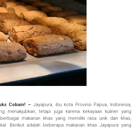
Yuks Cobain! –
Jayapura, ibu kota Provinsi Papua, Indonesia,
ng menakjubkan, tetapi juga karena kekayaan kuliner yang
berbagai makanan khas yang memiliki rasa unik dan khas,
kal. Berikut adalah beberapa makanan khas Jayapura yang