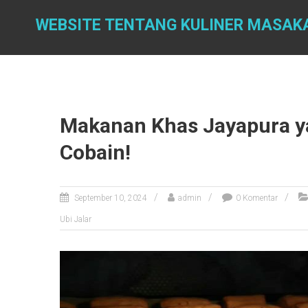
Skip
to
WEBSITE TENTANG KULINER MASAK
content
Makanan Khas Jayapura ya
Cobain!
September 10, 2024
admin
0 Komentar
Ubi Jalar