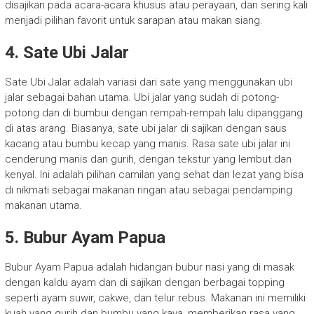
disajikan pada acara-acara khusus atau perayaan, dan sering kali
menjadi pilihan favorit untuk sarapan atau makan siang.
4. Sate Ubi Jalar
Sate Ubi Jalar adalah variasi dari sate yang menggunakan ubi
jalar sebagai bahan utama. Ubi jalar yang sudah di potong-
potong dan di bumbui dengan rempah-rempah lalu dipanggang
di atas arang. Biasanya, sate ubi jalar di sajikan dengan saus
kacang atau bumbu kecap yang manis. Rasa sate ubi jalar ini
cenderung manis dan gurih, dengan tekstur yang lembut dan
kenyal. Ini adalah pilihan camilan yang sehat dan lezat yang bisa
di nikmati sebagai makanan ringan atau sebagai pendamping
makanan utama.
5. Bubur Ayam Papua
Bubur Ayam Papua adalah hidangan bubur nasi yang di masak
dengan kaldu ayam dan di sajikan dengan berbagai topping
seperti ayam suwir, cakwe, dan telur rebus. Makanan ini memiliki
kuah yang gurih dan bumbu yang kaya, memberikan rasa yang