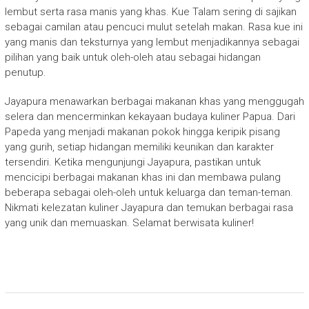
lembut serta rasa manis yang khas. Kue Talam sering di sajikan
sebagai camilan atau pencuci mulut setelah makan. Rasa kue ini
yang manis dan teksturnya yang lembut menjadikannya sebagai
pilihan yang baik untuk oleh-oleh atau sebagai hidangan
penutup.
Jayapura menawarkan berbagai makanan khas yang menggugah
selera dan mencerminkan kekayaan budaya kuliner Papua. Dari
Papeda yang menjadi makanan pokok hingga keripik pisang
yang gurih, setiap hidangan memiliki keunikan dan karakter
tersendiri. Ketika mengunjungi Jayapura, pastikan untuk
mencicipi berbagai makanan khas ini dan membawa pulang
beberapa sebagai oleh-oleh untuk keluarga dan teman-teman.
Nikmati kelezatan kuliner Jayapura dan temukan berbagai rasa
yang unik dan memuaskan. Selamat berwisata kuliner!