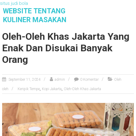
situs judi bola
S
WEBSITE TENTANG
k
KULINER MASAKAN
i
Website Tentang Kuliner Masakan
p
Oleh-Oleh Khas Jakarta Yang
t
o
Enak Dan Disukai Banyak
c
o
Orang
n
t
e
September 11, 2024
admin
0 Komentar
Oleh
n
,
,
oleh
Keripik Tempe
Kopi Jakarta
Oleh-Oleh Khas Jakarta
t