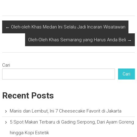
←
Oleh-oleh Khas Medan Ini Selalu Jadi Incaran Wisatawan
Oleh-Oleh Khas Semarang yang Harus Anda Beli
→
Cari
Cari
Recent Posts
Manis dan Lembut, Ini 7 Cheesecake Favorit di Jakarta
5 Spot Makan Terbaru di Gading Serpong, Dari Ayam Goreng
hingga Kopi Estetik