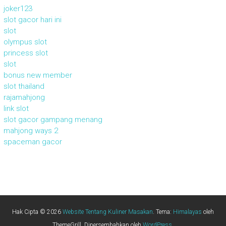
joker123
slot gacor hari ini
slot
olympus slot
princess slot
slot
bonus new member
slot thailand
rajamahjong
link slot
slot gacor gampang menang
mahjong ways 2
spaceman gacor
Hak Cipta © 2026
Website Tentang Kuliner Masakan
. Tema:
Himalayas
oleh
ThemeGrill. Dipersembahkan oleh
WordPress
.