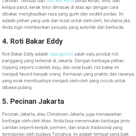
camilan. Terbuat dari
Slot Bet Kecil
beras ketan, telur, dan
kelapa parut, kerak telor dimasak di atas api dengan cara
dibakar, menghasilkan rasa yang gurih dan sedikit pedas. Ini
adalah pilihan yang unik dan lezat untuk oleh-oleh, terutama jika
Anda ingin memberikan sesuatu yang autentik dan berbeda.
4. Roti Bakar Eddy
Roti Bakar Eddy adalah
rajasgptoto
salah satu produk roti
panggang yang terkenal di Jakarta. Dengan berbagai pilihan
topping seperti cokelat, keju, dan selai buah, roti bakar ini
menjadi favorit banyak orang. Kemasan yang praktis dan rasanya
yang enak membuatnya menjadi oleh-oleh yang cocok untuk
dibawa pulang.
5. Pecinan Jakarta
Pecinan Jakarta, atau Chinatown Jakarta, juga menawarkan
berbagai oleh-oleh khas. Anda bisa menemukan berbagai jenis
camilan seperti keripik, permen, dan snack tradisional yang
terinspirasi oleh budaya Tionghoa. Ini adalah tempat yang baik