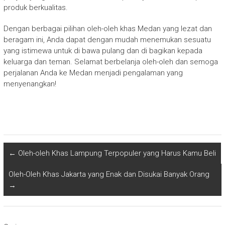
produk berkualitas.
Dengan berbagai pilihan oleh-oleh khas Medan yang lezat dan
beragam ini, Anda dapat dengan mudah menemukan sesuatu
yang istimewa untuk di bawa pulang dan di bagikan kepada
keluarga dan teman. Selamat berbelanja oleh-oleh dan semoga
perjalanan Anda ke Medan menjadi pengalaman yang
menyenangkan!
←
Oleh-oleh Khas Lampung Terpopuler yang Harus Kamu Beli
Oleh-Oleh Khas Jakarta yang Enak dan Disukai Banyak Orang
→