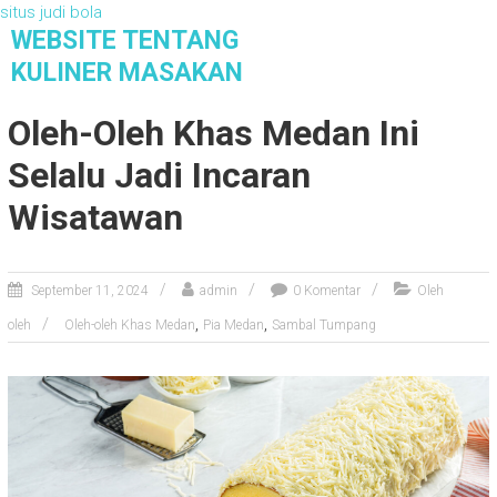
situs judi bola
S
WEBSITE TENTANG
k
KULINER MASAKAN
i
Website Tentang Kuliner Masakan
p
Oleh-Oleh Khas Medan Ini
t
o
Selalu Jadi Incaran
c
o
Wisatawan
n
t
e
September 11, 2024
admin
0 Komentar
Oleh
n
,
,
oleh
Oleh-oleh Khas Medan
Pia Medan
Sambal Tumpang
t