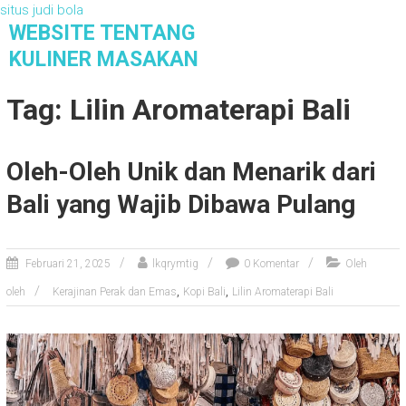
situs judi bola
S
WEBSITE TENTANG
k
KULINER MASAKAN
i
Website Tentang Kuliner Masakan
p
Tag: Lilin Aromaterapi Bali
t
o
c
Oleh-Oleh Unik dan Menarik dari
o
n
Bali yang Wajib Dibawa Pulang
t
e
n
Februari 21, 2025
lkqrymtig
0 Komentar
Oleh
t
,
,
oleh
Kerajinan Perak dan Emas
Kopi Bali
Lilin Aromaterapi Bali