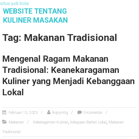
situs judi bola
S
WEBSITE TENTANG
k
KULINER MASAKAN
i
Website Tentang Kuliner Masakan
p
Tag: Makanan Tradisional
t
o
c
Mengenal Ragam Makanan
o
n
Tradisional: Keanekaragaman
t
e
Kuliner yang Menjadi Kebanggaan
n
Lokal
t
Februari 13, 2025
lkqrymtig
0 Komentar
,
,
Makanan
Keberagaman Kuliner
Kekayaan Bahan Lokal
Makanan
Tradisional