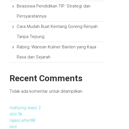
Beasiswa Pendidikan TIP: Strategi dan
Persyaratannya
Cara Mudah Buat Kentang Goreng Renyah
Tanpa Tepung
Rabeg: Warisan Kuliner Banten yang Kaya
Rasa dan Sejarah
Recent Comments
Tidak ada komentar untuk ditampilkan.
mahjong ways 2
slot 5k
rajascatter88
slot