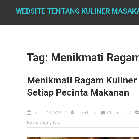
Skip
to
WEBSITE TENTANG KULINER MASAK
content
Tag: Menikmati Ragam
Menikmati Ragam Kuliner 
Setiap Pecinta Makanan
Januari 26, 2025
lkqrymtig
0 Komentar
Pesona Daging Bakar