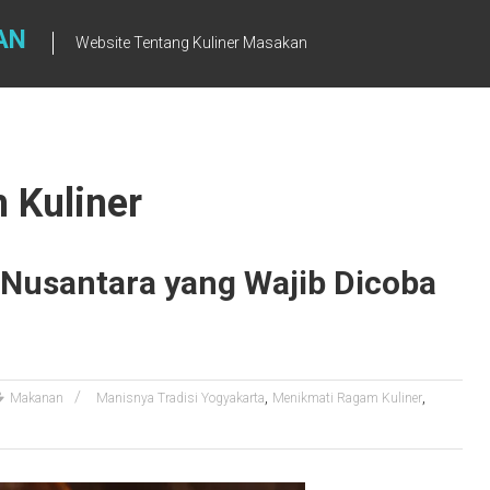
AN
Website Tentang Kuliner Masakan
 Kuliner
Nusantara yang Wajib Dicoba
,
,
Makanan
Manisnya Tradisi Yogyakarta
Menikmati Ragam Kuliner