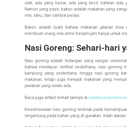
unik, ada yang besar, ada yang kecil, bahkan ada
Namun yang pasti, bakso adalah makanan yang sanga
mie, tahu, dan sambal pedas.
Bakso adalah bukti bahwa makanan jalanan bisa m
membuat orang rela antre berjam-jam hanya untuk 
Nasi Goreng: Sehari-hari 
Nasi goreng adalah hidangan yang sangat univers
bahwa meskipun terlihat sederhana, nasi goreng me
kampung yang sederhana, hingga nasi goreng kam
makanan, tetapi juga menjadi makanan yang menyat
jawaban yang selalu ada.
Baca juga artikel terkait lainnya di
radarbuanaindones
Keistimewaan nasi goreng terletak pada kemampuan
tergantung pada bahan yang di gunakan. Inilah alasan