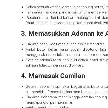
Dalam sebuah wadah, campurkan tepung beras, kela
Tambahkan air daun pandan suji untuk memberikan
Perlahan-lahan tambahkan air matang sedikit dem
Pastikan tekstur adonan cukup kental dan tidak terla
3.
Memasukkan Adonan ke A
Siapkan panci kecil yang sudah diisi air mendidih.
Ambil botol bekas yang sudah dipotong tadi
menggunakan sendok atau spatula untuk menekan 
Setelah adonan terisi penuh di dalam botol, tutu
adonan tidak tumpah saat diproses.
4.
Memasak Camilan
Setelah adonan siap, tekan bagian atas botol un
air mendidih. Proses ini akan membuat adonan m
Diamkan beberapa menit hingga camilan tepung
mengapung di permukaan air.
Angkat camilan dan tiriskan.