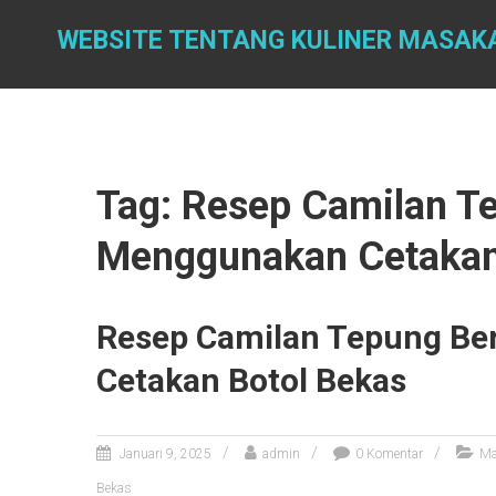
Skip
to
WEBSITE TENTANG KULINER MASAK
content
Tag: Resep Camilan T
Menggunakan Cetakan
Resep Camilan Tepung Be
Cetakan Botol Bekas
Januari 9, 2025
admin
0 Komentar
Ma
Bekas