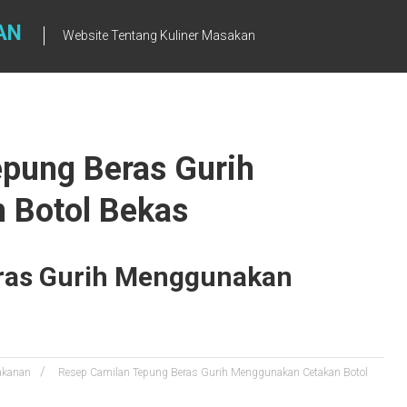
AN
Website Tentang Kuliner Masakan
epung Beras Gurih
 Botol Bekas
ras Gurih Menggunakan
kanan
Resep Camilan Tepung Beras Gurih Menggunakan Cetakan Botol