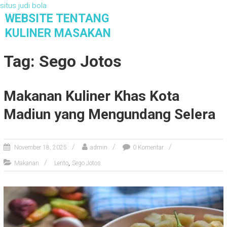
situs judi bola
S
WEBSITE TENTANG
k
KULINER MASAKAN
i
Website Tentang Kuliner Masakan
p
Tag: Sego Jotos
t
o
c
Makanan Kuliner Khas Kota
o
n
Madiun yang Mengundang Selera
t
e
n
November 18, 2025
admin
0 Komentar
t
,
Makanan
Lento
Sego Jotos