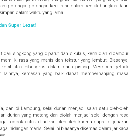
lam potongan-potongan kecil atau dalam bentuk bungkus daun
simpan dalam waktu yang lama.
dan Super Lezat!
 dari singkong yang diparut dan dikukus, kemudian dicampur
 memiliki rasa yang manis dan tekstur yang lembut. Biasanya,
ecil atau dibungkus dalam daun pisang. Meskipun gethuk
an lainnya, kemasan yang baik dapat memperpanjang masa
a, dan di Lampung, selai durian menjadi salah satu oleh-oleh
 dari durian yang matang dan diolah menjadi selai dengan rasa
ngat cocok untuk dijadikan oleh-oleh karena dapat digunakan
gai hidangan manis. Selai ini biasanya dikemas dalam jar kaca
nya.