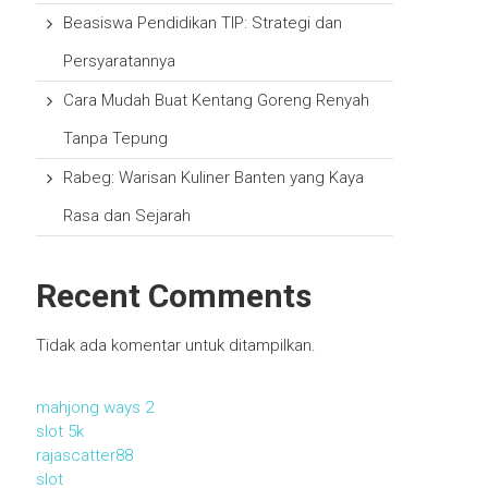
Beasiswa Pendidikan TIP: Strategi dan
Persyaratannya
Cara Mudah Buat Kentang Goreng Renyah
Tanpa Tepung
Rabeg: Warisan Kuliner Banten yang Kaya
Rasa dan Sejarah
Recent Comments
Tidak ada komentar untuk ditampilkan.
mahjong ways 2
slot 5k
rajascatter88
slot