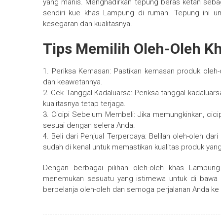
yang manis. Menghadirkan tepung beras ketan sebaga
sendiri kue khas Lampung di rumah. Tepung ini 
kesegaran dan kualitasnya.
Tips Memilih Oleh-Oleh 
1. Periksa Kemasan: Pastikan kemasan produk oleh
dan keawetannya.
2. Cek Tanggal Kadaluarsa: Periksa tanggal kadaluar
kualitasnya tetap terjaga.
3. Cicipi Sebelum Membeli: Jika memungkinkan, ci
sesuai dengan selera Anda.
4. Beli dari Penjual Terpercaya: Belilah oleh-oleh da
sudah di kenal untuk memastikan kualitas produk yang
Dengan berbagai pilihan oleh-oleh khas Lampun
menemukan sesuatu yang istimewa untuk di bawa 
berbelanja oleh-oleh dan semoga perjalanan Anda 