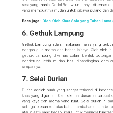
rasa yang manis. Dodol Betawi umumnya dikemas da
yang membuatnya mudah untuk dibawa pulang dan di
Baca juga :
Oleh-Oleh Khas Solo yang Tahan Lama 
6. Gethuk Lampung
Gethuk Lampung adalah makanan manis yang terbuat
dengan gula merah dan bahan lainnya. Oleh oleh ini
gethuk Lampung dikemas dalam bentuk potongan k
cenderung lebih mudah basi dibandingkan camil
simpannya.
7. Selai Durian
Durian adalah buah yang sangat terkenal di Indonesi
khas yang digemari. Oleh oleh ini durian ini terbuat
yang kaya dan aroma yang kuat. Selai durian ini sa
sebagai olesan roti atau bahan tambahan dalam berba
atau plastik yang kedap udara untuk menjaga kualitas