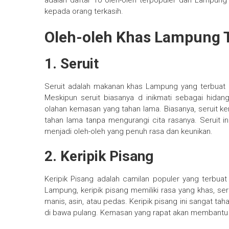
adalah daftar 10 oleh-oleh terpopuler dari Lampung
kepada orang terkasih.
Oleh-oleh Khas Lampung 
1. Seruit
Seruit adalah makanan khas Lampung yang terbuat 
Meskipun seruit biasanya d inikmati sebagai hid
olahan kemasan yang tahan lama. Biasanya, seruit 
tahan lama tanpa mengurangi cita rasanya. Seruit i
menjadi oleh-oleh yang penuh rasa dan keunikan.
2. Keripik Pisang
Keripik Pisang adalah camilan populer yang terbuat d
Lampung, keripik pisang memiliki rasa yang khas, s
manis, asin, atau pedas. Keripik pisang ini sangat ta
di bawa pulang. Kemasan yang rapat akan membantu m