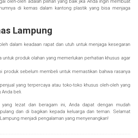
i oleh-oleh adalah pilihan yang baik jika Anda ingin membuat
umumnya di kemas dalam kantong plastik yang bisa menjaga
Khas Lampung
-oleh dalam keadaan rapat dan utuh untuk menjaga kesegaran
sa untuk produk olahan yang memerlukan perhatian khusus agar
cipi produk sebelum membeli untuk memastikan bahwa rasanya
ri penjual yang terpercaya atau toko-toko khusus oleh-oleh yang
 Anda beli.
g yang lezat dan beragam ini, Anda dapat dengan mudah
pulang dan di bagikan kepada keluarga dan teman. Selamat
ke Lampung menjadi pengalaman yang menyenangkan!