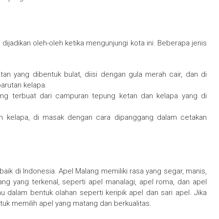
a
dijadikan oleh-oleh ketika mengunjungi kota ini. Beberapa jenis
tan yang dibentuk bulat, diisi dengan gula merah cair, dan di
parutan kelapa.
yang terbuat dari campuran tepung ketan dan kelapa yang di
dan kelapa, di masak dengan cara dipanggang dalam cetakan
baik di Indonesia. Apel Malang memiliki rasa yang segar, manis,
ng yang terkenal, seperti apel manalagi, apel roma, dan apel
au dalam bentuk olahan seperti keripik apel dan sari apel. Jika
uk memilih apel yang matang dan berkualitas.