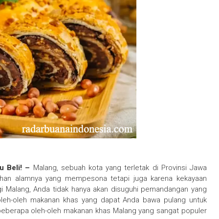
u Beli! –
Malang, sebuah kota yang terletak di Provinsi Jawa
ndahan alamnya yang mempesona tetapi juga karena kekayaan
 Malang, Anda tidak hanya akan disuguhi pemandangan yang
 oleh-oleh makanan khas yang dapat Anda bawa pulang untuk
 beberapa oleh-oleh makanan khas Malang yang sangat populer