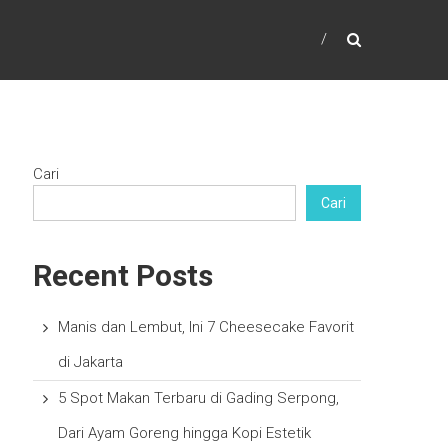
Cari
Cari
Recent Posts
Manis dan Lembut, Ini 7 Cheesecake Favorit
di Jakarta
5 Spot Makan Terbaru di Gading Serpong,
Dari Ayam Goreng hingga Kopi Estetik