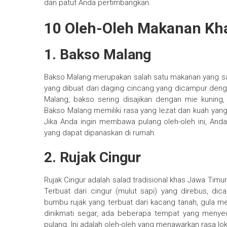
dan patut Anda pertimbangkan.
10 Oleh-Oleh Makanan Kh
1. Bakso Malang
Bakso Malang merupakan salah satu makanan yang sanga
yang dibuat dari daging cincang yang dicampur deng
Malang, bakso sering disajikan dengan mie kuning,
Bakso Malang memiliki rasa yang lezat dan kuah yang
Jika Anda ingin membawa pulang oleh-oleh ini, And
yang dapat dipanaskan di rumah.
2. Rujak Cingur
Rujak Cingur adalah salad tradisional khas Jawa Timu
Terbuat dari cingur (mulut sapi) yang direbus, di
bumbu rujak yang terbuat dari kacang tanah, gula mer
dinikmati segar, ada beberapa tempat yang menye
pulang. Ini adalah oleh-oleh yang menawarkan rasa lo