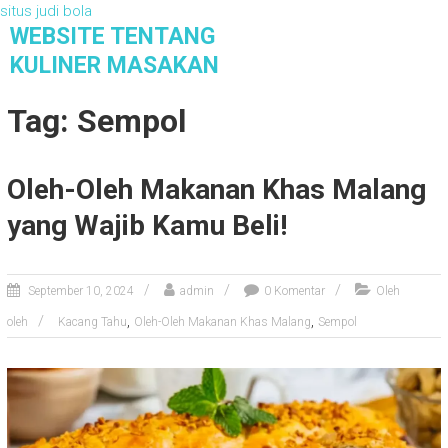
situs judi bola
S
WEBSITE TENTANG
k
KULINER MASAKAN
i
Website Tentang Kuliner Masakan
p
Tag: Sempol
t
o
c
Oleh-Oleh Makanan Khas Malang
o
n
yang Wajib Kamu Beli!
t
e
n
September 10, 2024
admin
0 Komentar
Oleh
t
,
,
oleh
Kacang Tahu
Oleh-Oleh Makanan Khas Malang
Sempol